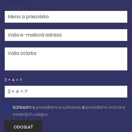
3 + 4 = ?
Súhlasím s
pravidlami používania
a
pravidlami ochrany
osobných údajov
.
ODOSLAŤ